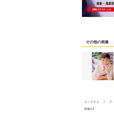
その他の画像
イープラス
ア
画像4/4