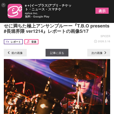
×
e＋(イープラス)アプリ - チケッ
ト・ニュース・スマチケ
表示
eplus inc.
無料 - Google Play
TiDE、和久井沙良、SUKISHAが奏でた、驚きと幸
せに満ちた極上アンサンブルーー『T.B.O presents
#長堀界隈 ver1214』レポートの画像5/17
SPICER
2026.3.16
レポート
音楽
前の画像
記事に戻る
次の画像