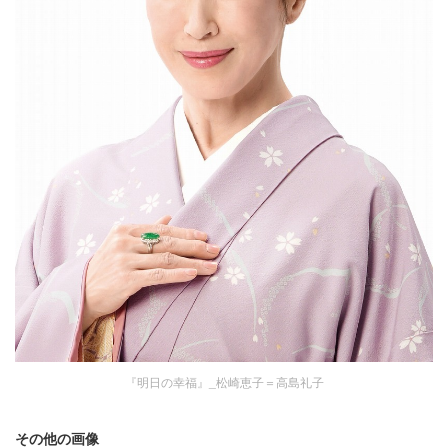
『明日の幸福』_松崎恵子＝高島礼子
その他の画像