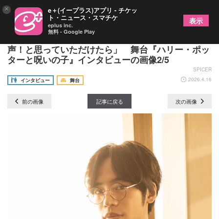
×
e＋(イープラス)アプリ - チケッ
ト・ニュース・スマチケ
表示
eplus inc.
無料 - Google Play
新ハリーとなる小野賢章「映画の吹き替えと同じ
声！と思っていただけたら」 舞台『ハリー・ポッ
ターと呪いの子』インタビューの画像2/5
SPICER
2026.4.16
インタビュー
舞台
前の画像
記事に戻る
次の画像