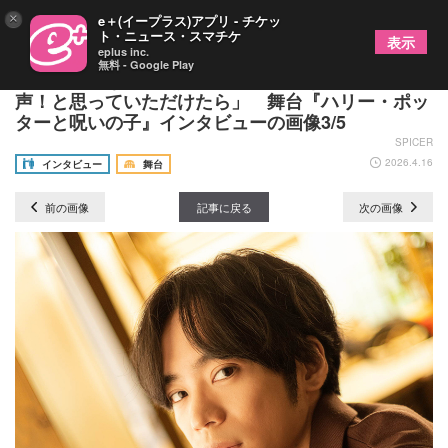
×
e＋(イープラス)アプリ - チケッ
ト・ニュース・スマチケ
表示
eplus inc.
無料 - Google Play
新ハリーとなる小野賢章「映画の吹き替えと同じ
声！と思っていただけたら」 舞台『ハリー・ポッ
ターと呪いの子』インタビューの画像3/5
SPICER
2026.4.16
インタビュー
舞台
前の画像
記事に戻る
次の画像