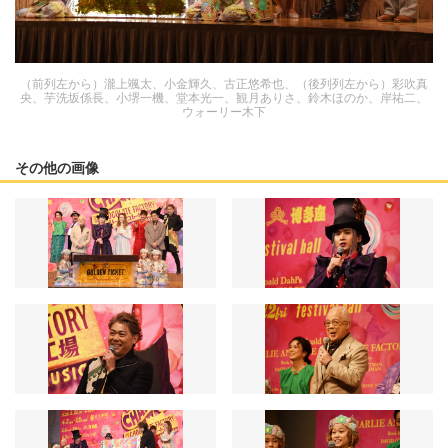
（前列左から）瀧上颯太、小金輝久、古正悠希也、（後列列左から）彩吹真
央、芋洗坂係長、小堺一機、堂本光一、観月ありさ、鈴木ほのか、岸祐二、
ウォーリー木下
その他の画像