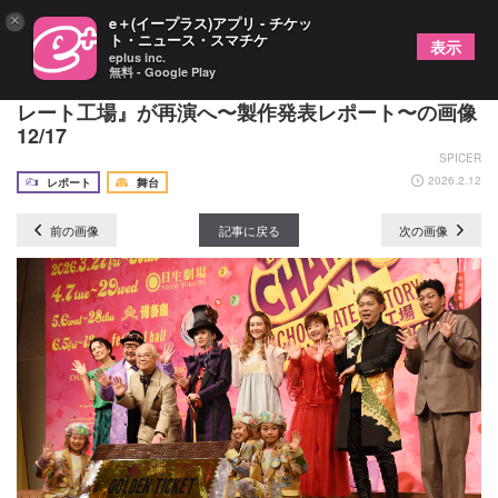
×
e＋(イープラス)アプリ - チケッ
ト・ニュース・スマチケ
表示
eplus inc.
無料 - Google Play
堂本光一主演！ミュージカル『チャーリーとチョコ
レート工場』が再演へ〜製作発表レポート〜の画像
12/17
SPICER
2026.2.12
レポート
舞台
前の画像
記事に戻る
次の画像