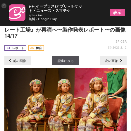
×
e＋(イープラス)アプリ - チケッ
ト・ニュース・スマチケ
表示
eplus inc.
無料 - Google Play
堂本光一主演！ミュージカル『チャーリーとチョコ
レート工場』が再演へ〜製作発表レポート〜の画像
14/17
SPICER
2026.2.12
レポート
舞台
前の画像
記事に戻る
次の画像