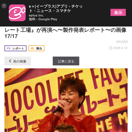
×
e＋(イープラス)アプリ - チケッ
ト・ニュース・スマチケ
表示
eplus inc.
無料 - Google Play
堂本光一主演！ミュージカル『チャーリーとチョコ
レート工場』が再演へ〜製作発表レポート〜の画像
17/17
SPICER
2026.2.12
レポート
舞台
前の画像
記事に戻る