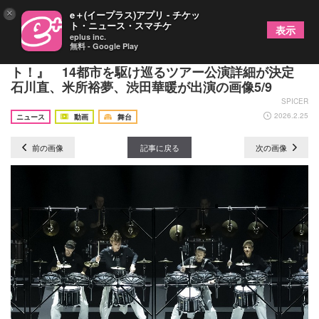
×
e＋(イープラス)アプリ - チケッ
ト・ニュース・スマチケ
表示
eplus inc.
無料 - Google Play
“魅せる”音楽エンターテインメント『blast ブラス
ト！』 14都市を駆け巡るツアー公演詳細が決定
石川直、米所裕夢、渋田華暖が出演の画像5/9
SPICER
2026.2.25
ニュース
動画
舞台
前の画像
記事に戻る
次の画像