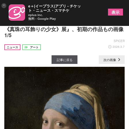
×
e＋(イープラス)アプリ - チケッ
ト・ニュース・スマチケ
表示
eplus inc.
無料 - Google Play
14年ぶり来日、大阪中之島美術館『フェルメール
《真珠の耳飾りの少女》展』、初期の作品もの画像
1/5
SPICER
2026.3.7
ニュース
アート
記事に戻る
次の画像