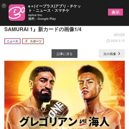
×
e＋(イープラス)アプリ - チケッ
ト・ニュース・スマチケ
表示
eplus inc.
無料 - Google Play
海人とグレゴリアンが因縁対決！4/29開催『ONE
SAMURAI 1』新カードの画像1/4
SPICER
2026.3.12
ニュース
スポーツ
記事に戻る
次の画像