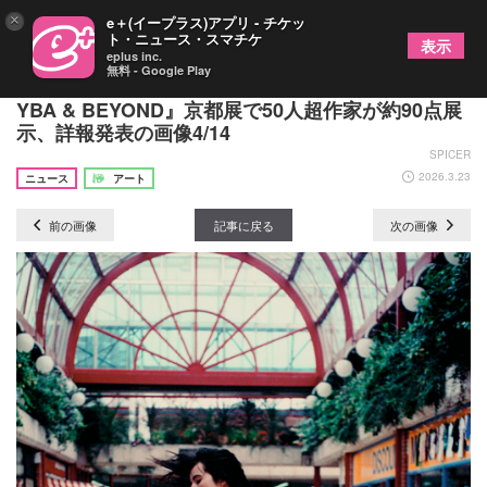
×
e＋(イープラス)アプリ - チケッ
ト・ニュース・スマチケ
表示
eplus inc.
無料 - Google Play
90年代英国アートの熱狂を検証『テート美術館 ―
YBA & BEYOND』京都展で50人超作家が約90点展
示、詳報発表の画像4/14
SPICER
2026.3.23
ニュース
アート
前の画像
記事に戻る
次の画像