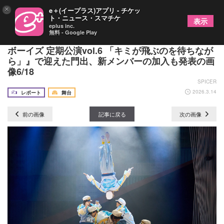
×
e＋(イープラス)アプリ - チケッ
ト・ニュース・スマチケ
表示
eplus inc.
無料 - Google Play
「石原月斗、羽ばたいてきます！」『神戸セーラー
ボーイズ 定期公演vol.6 「キミが飛ぶのを待ちなが
ら」』で迎えた門出、新メンバーの加入も発表の画
像6/18
SPICER
2026.3.14
レポート
舞台
前の画像
記事に戻る
次の画像