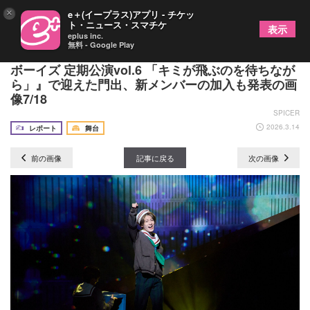
×
e＋(イープラス)アプリ - チケッ
ト・ニュース・スマチケ
表示
eplus inc.
無料 - Google Play
「石原月斗、羽ばたいてきます！」『神戸セーラー
ボーイズ 定期公演vol.6 「キミが飛ぶのを待ちなが
ら」』で迎えた門出、新メンバーの加入も発表の画
像7/18
SPICER
2026.3.14
レポート
舞台
前の画像
記事に戻る
次の画像