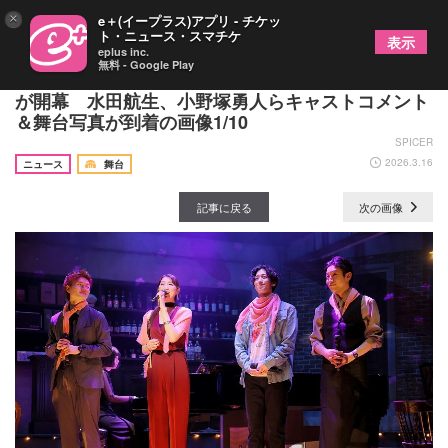
×
e＋(イープラス)アプリ - チケッ
ト・ニュース・スマチケ
表示
eplus inc.
無料 - Google Play
音楽劇『アカネイロのプレリュード～赤坂の奏～』
が開幕 水田航生、小野塚勇人らキャストコメント
＆舞台写真が到着の画像1/10
SPICER
2026.3.16
ニュース
舞台
記事に戻る
次の画像