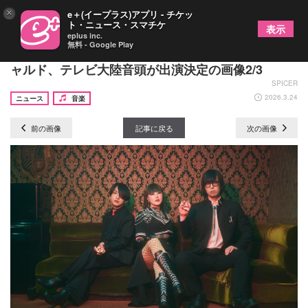
×
e＋(イープラス)アプリ - チケッ
ト・ニュース・スマチケ
表示
eplus inc.
無料 - Google Play
カラコルムの山々 主催対バンツアーにアーバンギ
ャルド、テレビ大陸音頭が出演決定の画像2/3
SPICER
2026.3.24
ニュース
音楽
前の画像
記事に戻る
次の画像