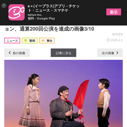
×
e＋(イープラス)アプリ - チケッ
ト・ニュース・スマチケ
表示
eplus inc.
無料 - Google Play
ミュージカル『メリー・ポピンズ』日本プロダクシ
ョン、通算200回公演を達成の画像3/10
SPICER
2026.4.2
ニュース
動画
舞台
前の画像
記事に戻る
次の画像