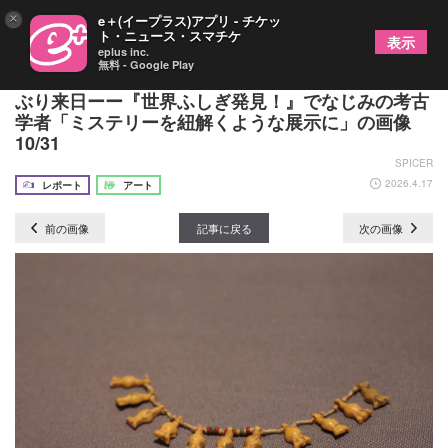
×
e＋(イープラス)アプリ - チケッ
ト・ニュース・スマチケ
表示
eplus inc.
無料 - Google Play
『特別展 古代エジプト』最古の巨像の一部が40年
ぶり来日ーー『世界ふしぎ発見！』でなじみの考古
学者「ミステリーを紐解くような展示に」の画像
10/31
SPICER
2026.4.17
レポート
アート
前の画像
記事に戻る
次の画像