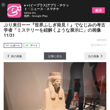
×
e＋(イープラス)アプリ - チケッ
ト・ニュース・スマチケ
表示
eplus inc.
無料 - Google Play
『特別展 古代エジプト』最古の巨像の一部が40年
ぶり来日ーー『世界ふしぎ発見！』でなじみの考古
学者「ミステリーを紐解くような展示に」の画像
11/31
SPICER
2026.4.17
レポート
アート
前の画像
記事に戻る
次の画像