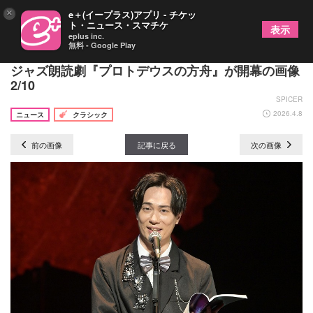
×
e＋(イープラス)アプリ - チケッ
ト・ニュース・スマチケ
表示
eplus inc.
無料 - Google Play
朗読劇と生演奏ジャズのセッション 新感覚 ＳＦ
ジャズ朗読劇『プロトデウスの方舟』が開幕の画像
2/10
SPICER
2026.4.8
ニュース
クラシック
前の画像
記事に戻る
次の画像