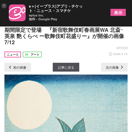
×
e＋(イープラス)アプリ - チケッ
ト・ニュース・スマチケ
表示
eplus inc.
無料 - Google Play
“鉄棒ぬらぬら”こと葛飾北斎の春画『蛸と海女』も
期間限定で登場 『新宿歌舞伎町春画展WA 北斎･
英泉 艶くらべ ー歌舞伎町花盛りー』が開催の画像
7/12
SPICER
2026.4.15
ニュース
アート
前の画像
記事に戻る
次の画像