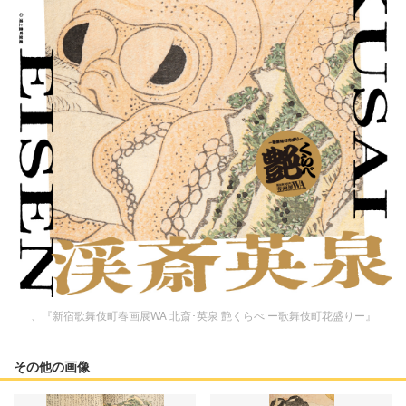
、『新宿歌舞伎町春画展WA 北斎･英泉 艶くらべ ー歌舞伎町花盛りー』
その他の画像