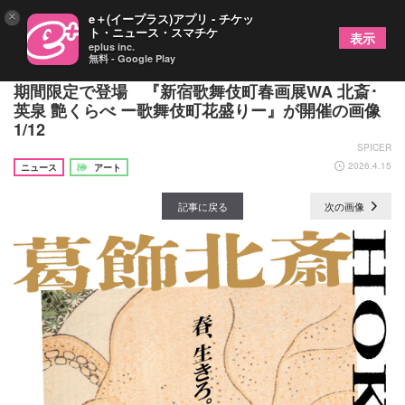
×
e＋(イープラス)アプリ - チケッ
ト・ニュース・スマチケ
表示
eplus inc.
無料 - Google Play
“鉄棒ぬらぬら”こと葛飾北斎の春画『蛸と海女』も
期間限定で登場 『新宿歌舞伎町春画展WA 北斎･
英泉 艶くらべ ー歌舞伎町花盛りー』が開催の画像
1/12
SPICER
2026.4.15
ニュース
アート
記事に戻る
次の画像