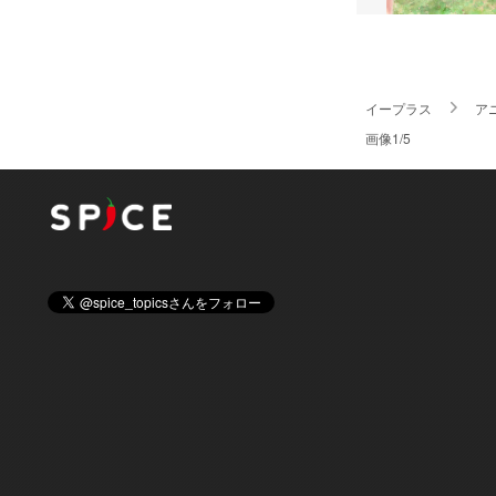
イープラス
ア
画像1/5