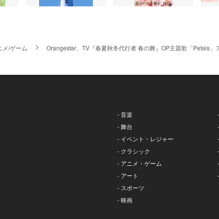
ニメ/ゲーム
Orangestar、TV『春夏秋冬代行者 春の舞』OP主題歌「Petals
- 音楽
- 舞台
- イベント・レジャー
- クラシック
- アニメ・ゲーム
- アート
- スポーツ
- 映画