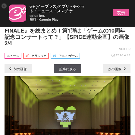
×
e＋(イープラス)アプリ - チケッ
ト・ニュース・スマチケ
表示
eplus inc.
無料 - Google Play
『UNDERTALE 10th Anniversary Concert
FINALE』を総まとめ！第1弾は「ゲームの10周年
記念コンサートって？」【SPICE連動企画】の画像
2/4
SPICER
2026.4.18
ニュース
クラシック
アニメ/ゲーム
前の画像
記事に戻る
次の画像