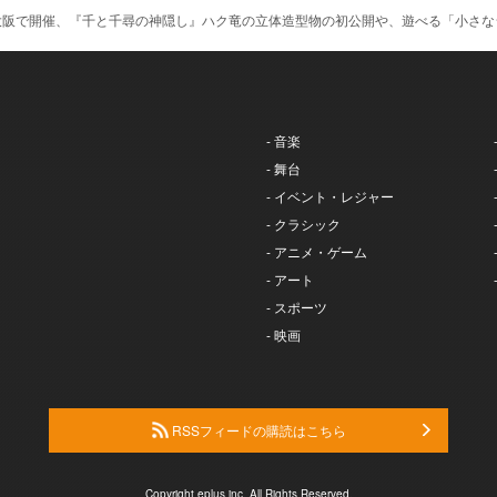
大阪で開催、『千と千尋の神隠し』ハク竜の立体造型物の初公開や、遊べる「小さな
- 音楽
- 舞台
- イベント・レジャー
- クラシック
- アニメ・ゲーム
- アート
- スポーツ
- 映画
RSSフィードの購読はこちら
Copyright eplus inc. All Rights Reserved.