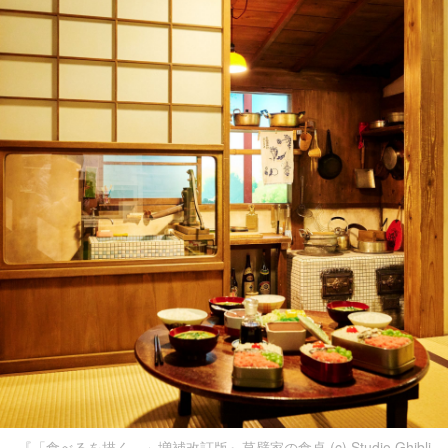
『「食べるを描く。」増補改訂版』草壁家の食卓 (c) Studio Ghibli