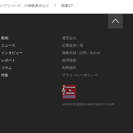
ジブリパーク」の体験展示など
画像3/7
- 動画
運営会社
- ニュース
記事提供一覧
- インタビュー
掲載依頼 / お問い合わせ
- レポート
採用情報
- コラム
利用規約
- 特集
プライバシーポリシー
JASRAC許諾第9008487009Y31018号