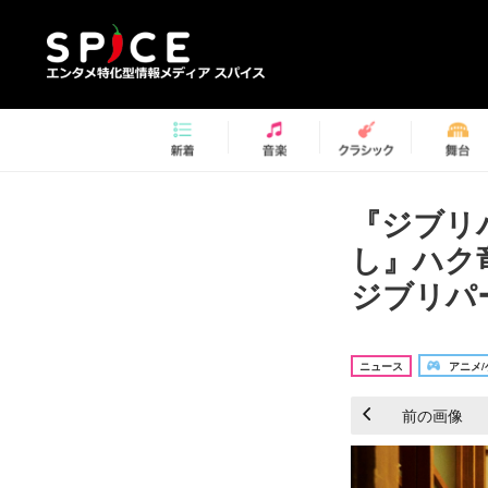
『ジブリ
し』ハク
ジブリパ
ニュース
アニメ/
前の画像