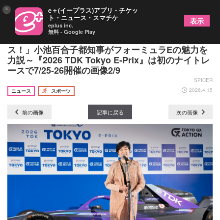
×
e＋(イープラス)アプリ - チケッ
ト・ニュース・スマチケ
表示
eplus inc.
無料 - Google Play
「夜の東京を走り抜けるエキサイティングなレー
ス！」小池百合子都知事がフォーミュラEの魅力を
力説～『2026 TDK Tokyo E-Prix』は初のナイトレ
ースで7/25-26開催の画像2/9
SPICER
2026.4.15
ニュース
スポーツ
前の画像
記事に戻る
次の画像