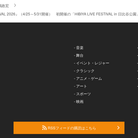
嶋政宏
ESTIVAL 2026』（4/25～5/31開催） 初開催の「HIBIYA LIVE FESTIVAL i
- 音楽
- 舞台
- イベント・レジャー
- クラシック
- アニメ・ゲーム
- アート
- スポーツ
- 映画
RSSフィードの購読はこちら