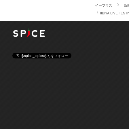
イープラス
高
『HIBIYA LIVE F