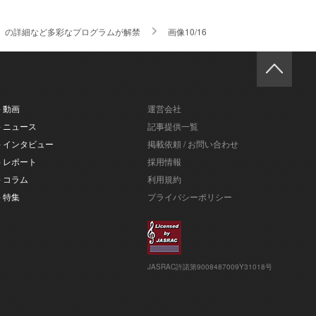
n 日比谷公園」の詳細など多彩なプログラムが解禁
画像10/16
- 動画
運営会社
- ニュース
記事提供一覧
- インタビュー
掲載依頼 / お問い合わせ
- レポート
採用情報
- コラム
利用規約
- 特集
プライバシーポリシー
JASRAC許諾第9008487009Y31018号