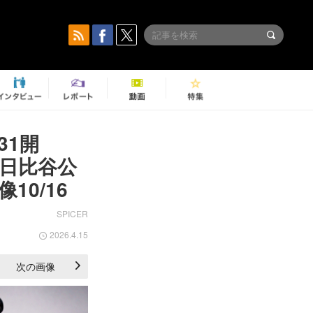
/31開
n 日比谷公
0/16
SPICER
2026.4.15
次の画像