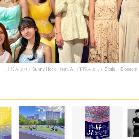
（上段左より）Sunny Hock、feat. A （下段左より）Etoile、iBlossom