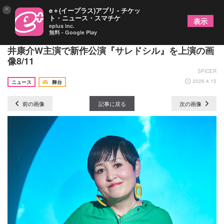
×
e＋(イープラス)アプリ - チケッ
ト・ニュース・スマチケ
表示
eplus inc.
無料 - Google Play
浅井さやか主宰の「One on One」、内藤大希・鯨
井康介W主演で新作公演『サレドシル』を上演の画
像8/11
SPICER
2026.4.15
ニュース
舞台
前の画像
記事に戻る
次の画像