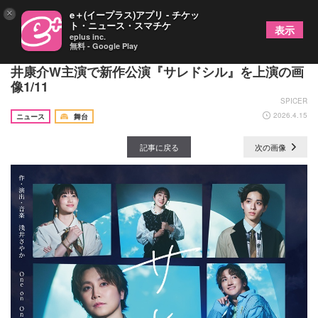
×
e＋(イープラス)アプリ - チケッ
ト・ニュース・スマチケ
表示
eplus inc.
無料 - Google Play
浅井さやか主宰の「One on One」、内藤大希・鯨
井康介W主演で新作公演『サレドシル』を上演の画
像1/11
SPICER
2026.4.15
ニュース
舞台
記事に戻る
次の画像