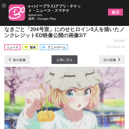
×
e＋(イープラス)アプリ - チケッ
ト・ニュース・スマチケ
表示
eplus inc.
無料 - Google Play
TVアニメ『彼女、お借りします』第5期、EDテーマ
なきごと「204号室」にのせヒロイン5人を描いたノ
ンクレジットED映像公開の画像3/7
SPICER
2026.4.15
ニュース
動画
アニメ/ゲーム
前の画像
記事に戻る
次の画像