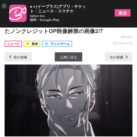
×
e＋(イープラス)アプリ - チケッ
ト・ニュース・スマチケ
表示
eplus inc.
無料 - Google Play
TVアニメ『キルアオ』aespa「ATTITUDE」に乗せ
たノンクレジットOP映像解禁の画像2/7
SPICER
2026.4.19
ニュース
動画
アニメ/ゲーム
前の画像
記事に戻る
次の画像