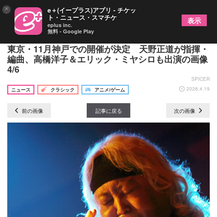
×
e＋(イープラス)アプリ - チケッ
ト・ニュース・スマチケ
表示
eplus inc.
無料 - Google Play
「エヴァンゲリオン」ウインドシンフォニー、10月
東京・11月神戸での開催が決定 天野正道が指揮・
編曲、高橋洋子＆エリック・ミヤシロも出演の画像
4/6
SPICER
2026.4.19
ニュース
クラシック
アニメ/ゲーム
前の画像
記事に戻る
次の画像