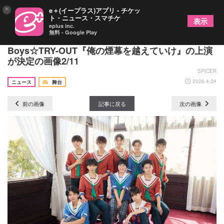
×
e＋(イープラス)アプリ - チケッ
ト・ニュース・スマチケ
表示
eplus inc.
無料 - Google Play
神戸セーラーボーイズ、上田一軒演出で
Boys☆TRY-OUT『俺の煙幕を越えていけ』の上演
が決定の画像2/11
SPICER
2026.4.24
ニュース
舞台
前の画像
記事に戻る
次の画像