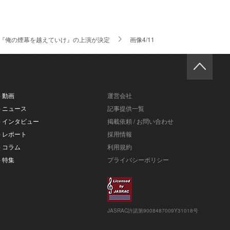
UT『俺の煙幕を越えていけ』の上演が決定
画像4/11
- 動画
運営会社
- ニュース
記事提供一覧
- インタビュー
掲載依頼 / お問い合わせ
- レポート
採用情報
- コラム
利用規約
- 特集
プライバシーポリシー
JASRAC許諾第9008487009Y31018号