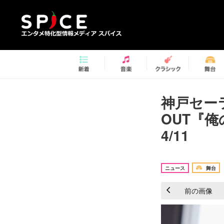
神戸セーラ
OUT『
4/11
ニュース
舞台
前の画像