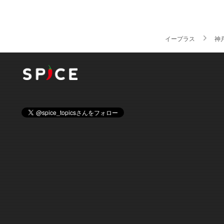
イープラス
神