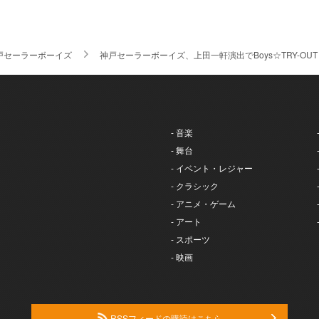
戸セーラーボーイズ
神戸セーラーボーイズ、上田一軒演出でBoys☆TRY-O
- 音楽
- 舞台
- イベント・レジャー
- クラシック
- アニメ・ゲーム
- アート
- スポーツ
- 映画
RSSフィードの購読はこちら