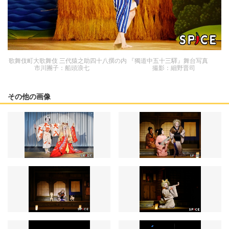
歌舞伎町大歌舞伎 三代猿之助四十八撰の内 『獨道中五十三驛』舞台写真
市川團子：船頭浪七 撮影：細野晋司
その他の画像