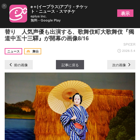
×
e＋(イープラス)アプリ - チケッ
ト・ニュース・スマチケ
表示
eplus inc.
無料 - Google Play
中車が化け猫になって宙乗りし、團子が十三役を早
替り 人気声優も出演する、歌舞伎町大歌舞伎『獨
道中五十三驛』が開幕の画像8/16
SPICER
2026.5.4
ニュース
舞台
前の画像
記事に戻る
次の画像