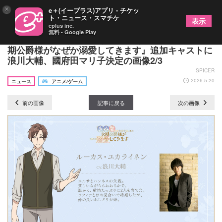
×
e＋(イープラス)アプリ - チケッ
ト・ニュース・スマチケ
表示
eplus inc.
無料 - Google Play
TVアニメ『「きみを愛する気はない」と言った次
期公爵様がなぜか溺愛してきます』追加キャストに
浪川大輔、國府田マリ子決定の画像2/3
SPICER
2026.5.20
ニュース
アニメ/ゲーム
前の画像
記事に戻る
次の画像