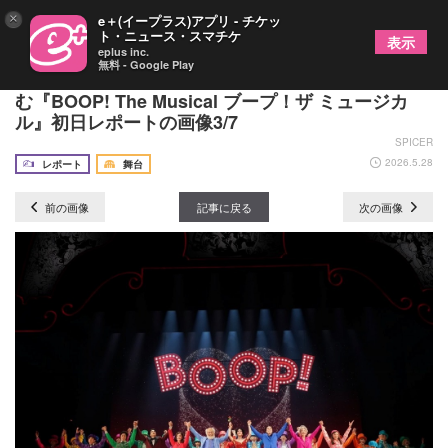
×
e＋(イープラス)アプリ - チケッ
ト・ニュース・スマチケ
表示
eplus inc.
無料 - Google Play
礼真琴がジェリー・ミッチェル演出・振付作品に挑
む『BOOP! The Musical ブープ！ザ ミュージカ
ル』初日レポートの画像3/7
SPICER
2026.5.28
レポート
舞台
前の画像
記事に戻る
次の画像