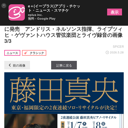
×
e＋(イープラス)アプリ - チケッ
ト・ニュース・スマチケ
表示
eplus inc.
無料 - Google Play
藤田真央、ラフマニノフ・アルバムを28歳の誕生日
に発売 アンドリス・ネルソンス指揮、ライプツィ
ヒ・ゲヴァントハウス管弦楽団とライヴ録音の画像
3/3
SPICER
2026.5.28
ニュース
クラシック
前の画像
記事に戻る