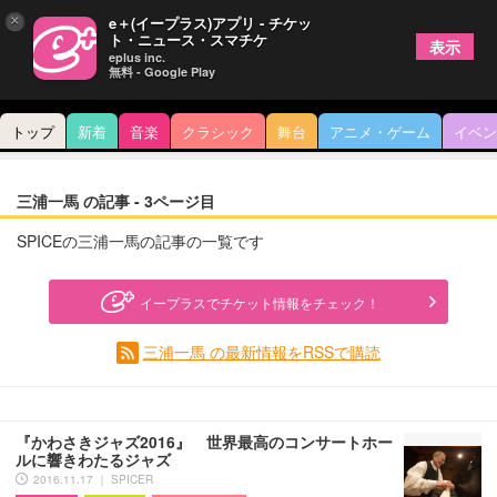
×
e＋(イープラス)アプリ - チケッ
ト・ニュース・スマチケ
表示
eplus inc.
無料 - Google Play
トップ
新着
音楽
クラシック
舞台
アニメ・ゲーム
イベン
三浦一馬 の記事 - 3ページ目
SPICEの三浦一馬の記事の一覧です
イープラスでチケット情報をチェック！
三浦一馬 の最新情報をRSSで購読
『かわさきジャズ2016』 世界最高のコンサートホー
ルに響きわたるジャズ
2016.11.17 ｜ SPICER