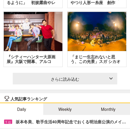
るように」 初披露曲やレ
やつり人形一糸座 創作
ア…
人…
『シティーハンター大原画
「まじ一生忘れないと思
展』大阪で開幕、アルコ
う、この光景」スガ シカオ
＆…
と…
さらに読み込む
人気記事ランキング
Daily
Weekly
Monthly
坂本冬美、歌手生活40周年記念でおくる明治座公演のメイ…
1
位