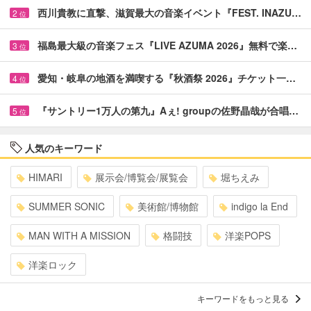
西川貴教に直撃、滋賀最大の音楽イベント『FEST. INAZU…
2
位
福島最大級の音楽フェス『LIVE AZUMA 2026』無料で楽…
3
位
愛知・岐阜の地酒を満喫する『秋酒祭 2026』チケット一…
4
位
『サントリー1万人の第九』Aぇ! groupの佐野晶哉が合唱…
5
位
人気のキーワード
HIMARI
展示会/博覧会/展覧会
堀ちえみ
SUMMER SONIC
美術館/博物館
indigo la End
MAN WITH A MISSION
格闘技
洋楽POPS
洋楽ロック
キーワードをもっと見る