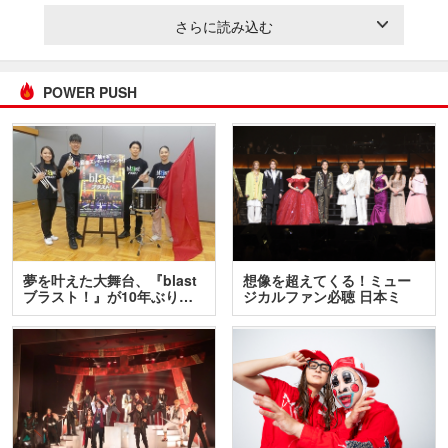
さらに読み込む
POWER PUSH
夢を叶えた大舞台、『blast
想像を超えてくる！ミュー
ブラスト！』が10年ぶり…
ジカルファン必聴 日本ミ
ュ…