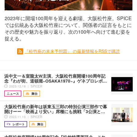
2023年に開場100周年を迎える劇場、大阪松竹座。SPICE
では伝統ある大阪松竹座について、関係者の証言をもとに
その歴史や魅力を振り返り、次の100年へ向けて進む姿を
捉える。
『松竹座の未来予想図』 の最新情報をRSSで購読
浜中文一＆室龍太W主演、大阪松竹座開場100周年記
念『わが街、道頓堀~OSAKA1970~』ゲネプロレポ…
2023.12.18 ｜ SPICER
ニュース
舞台
大阪松竹座の新年は坂東玉三郎の特別公演三部作で幕
開けーー「映画より安い」席種にも挑戦「3公演と…
2023.11.13 ｜ SPICER
レポート
舞台