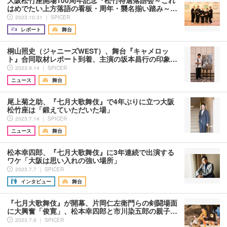
大阪松竹座開場100周年記念『松竹特選落語会～これ
はめでたい上方落語の看板・周年・襲名揃い踏み～…
2023.10.31 ｜ SPICER
レポート
舞台
桐山照史（ジャニーズWEST）、舞台『キャメロッ
ト』合同取材レポート到着、主演の坂本昌行の印象…
2023.9.14 ｜ SPICER
ニュース
舞台
尾上菊之助、『七月大歌舞伎』で4年ぶりに立つ大阪
松竹座は「鍛えていただいた場」
2023.7.14 ｜ SPICER
ニュース
舞台
松本幸四郎、『七月大歌舞伎』に3年連続で出演する
ワケ「大阪は思い入れの強い場所」
2023.7.7 ｜ SPICER
インタビュー
舞台
『七月大歌舞伎』が開幕、片岡仁左衛門らの剣闘場面
に大興奮「俊寛」、松本幸四郎と市川染五郎の親子…
2023.7.6 ｜ SPICER