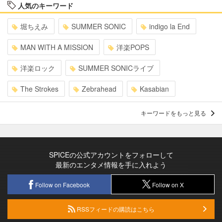
人気のキーワード
堀ちえみ
SUMMER SONIC
indigo la End
MAN WITH A MISSION
洋楽POPS
洋楽ロック
SUMMER SONICライブ
The Strokes
Zebrahead
Kasabian
キーワードをもっと見る
SPICEの公式アカウントをフォローして
最新のエンタメ情報を手に入れよう
Follow on Facebook
Follow on X
RSSフィードの購読はこちら