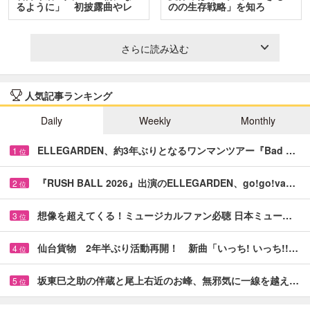
るように」 初披露曲やレ
のの生存戦略」を知ろ
ア…
う！ …
さらに読み込む
人気記事ランキング
Daily
Weekly
Monthly
ELLEGARDEN、約3年ぶりとなるワンマンツアー『Bad …
1
位
『RUSH BALL 2026』出演のELLEGARDEN、go!go!va…
2
位
想像を超えてくる！ミュージカルファン必聴 日本ミュー…
3
位
仙台貨物 2年半ぶり活動再開！ 新曲「いっち! いっち!!…
4
位
坂東巳之助の伴蔵と尾上右近のお峰、無邪気に一線を越え…
5
位