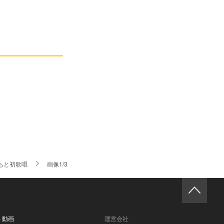
ちと初歌唱
画像1/3
- 動画
運営会社