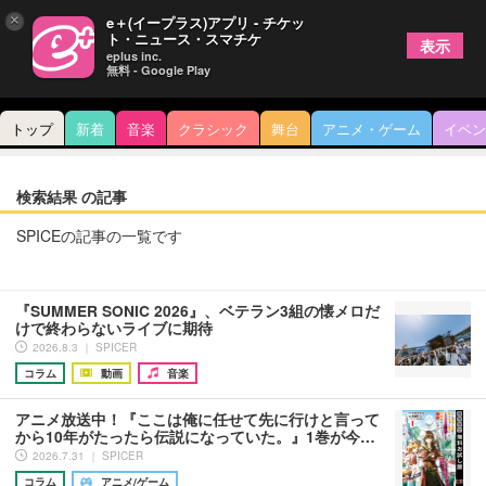
×
e＋(イープラス)アプリ - チケッ
ト・ニュース・スマチケ
表示
eplus inc.
無料 - Google Play
トップ
新着
音楽
クラシック
舞台
アニメ・ゲーム
イベン
検索結果 の記事
SPICEの記事の一覧です
『SUMMER SONIC 2026』、ベテラン3組の懐メロだ
けで終わらないライブに期待
2026.8.3 ｜ SPICER
コラム
動画
音楽
アニメ放送中！『ここは俺に任せて先に行けと言って
から10年がたったら伝説になっていた。』1巻が今…
2026.7.31 ｜ SPICER
コラム
アニメ/ゲーム