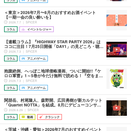
コラム
アニメ/ゲーム
＜東京＞2026年7月〜8月のおすすめお酒イベント
【一期一会の良い酔いを】
2026.7.7 ｜ SPICER
コラム
イベント/レジャー
【連載コラム】『HIGHWAY STAR PARTY 2026』は
ココに注目！7月25日開催「DAY1」の見どころ・聴…
2026.7.3 ｜ SPICER
コラム
アニメ/ゲーム
抱腹絶倒、へっぽこ地球侵略漫画、ついに開始!!『ケ
ロロ軍曹』1～5巻が今だけ無料で読める！『空をま…
2026.7.3 ｜ SPICER
コラム
アニメ/ゲーム
関朋岳、村尾隆人、森野開、広田勇樹が新カルテット
「Quartet NOTTA」を結成。8月にデビューコンサ…
2026.6.29 ｜ SPICER
コラム
動画
クラシック
＜茨城・沖縄・愛知＞2026年7月のおすすめイベント