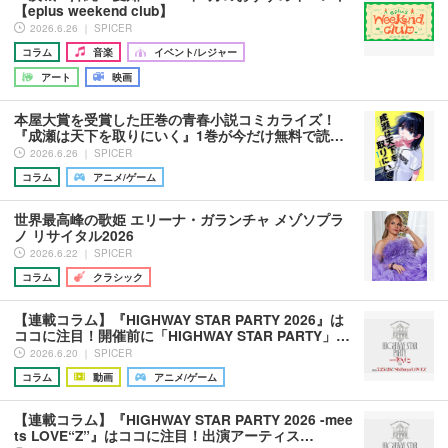
【eplus weekend club】
2026.6.26 ｜ SPICER
コラム
音楽
イベント/レジャー
アート
映画
本屋大賞を受賞した圧巻の青春小説コミカライズ！
『成瀬は天下を取りにいく』1巻が今だけ無料で読…
2026.6.26 ｜ SPICER
コラム
アニメ/ゲーム
世界最高峰の歌姫 エリーナ・ガランチャ メゾソプラ
ノ リサイタル2026
2026.6.22 ｜ SPICER
コラム
クラシック
【連載コラム】『HIGHWAY STAR PARTY 2026』は
ココに注目！開催前に「HIGHWAY STAR PARTY」…
2026.6.20 ｜ SPICER
コラム
動画
アニメ/ゲーム
【連載コラム】『HIGHWAY STAR PARTY 2026 -mee
ts LOVE“Z”』はココに注目！出演アーティス…