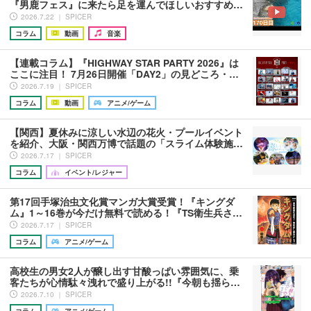
『男鹿フェス』に来たら足を運んでほしいおすすめ…
2026.7.22 ｜ SPICER
コラム
動画
音楽
【連載コラム】『HIGHWAY STAR PARTY 2026』は
ここに注目！ 7月26日開催「DAY2」の見どころ・…
2026.7.19 ｜ SPICER
コラム
動画
アニメ/ゲーム
【関西】夏休みに涼しい水辺の花火・プールイベント
を紹介、大阪・関西万博で話題の「スライム体験施…
2026.7.17 ｜ SPICER
コラム
イベント/レジャー
第17回手塚治虫文化賞マンガ大賞受賞！『キングダ
ム』1～16巻が今だけ無料で読める！『TS衛生兵さ…
2026.7.17 ｜ SPICER
コラム
アニメ/ゲーム
高校生の男女2人が醸し出す甘酸っぱい雰囲気に、乗
客たちが心情駄々洩れで盛り上がる!!『今朝も揺ら…
2026.7.10 ｜ SPICER