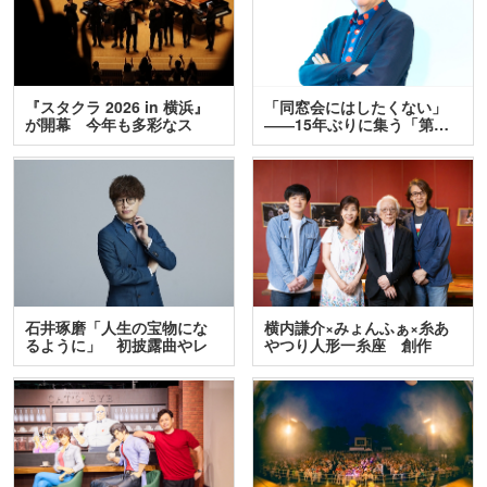
『スタクラ 2026 in 横浜』
「同窓会にはしたくない」
が開幕 今年も多彩なス
――15年ぶりに集う「第…
テ…
石井琢磨「人生の宝物にな
横内謙介×みょんふぁ×糸あ
るように」 初披露曲やレ
やつり人形一糸座 創作
ア…
人…