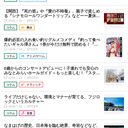
【関西】『死の笛』や『愛の不時着』、親子で楽しめ
る『シナモロールワンダートリップ』などーー夏休…
2026.7.30 ｜ SPICER
コラム
舞台
爆釣必至の入れ食い釣りグルメコメディ『釣って食べ
たいギャル澤さん』1巻が今だけ無料で読める！『…
2026.7.24 ｜ SPICER
コラム
アニメ/ゲーム
0歳からのコンサートデビューに！子連れでも安心の
みなとみらいホールガイド～もっと楽しむ！『スタ…
2026.7.23 ｜ SPICER+
コラム
クラシック
ライブだけじゃない。環境とマナーが育てる、フジロ
ックというカルチャー
2026.7.23 ｜ SPICER
コラム
音楽
なまはげの歴史、日本海を臨む絶景、奇岩などなど、