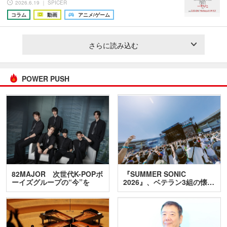
2026.6.19 ｜ SPICER
コラム
動画
アニメ/ゲーム
さらに読み込む
POWER PUSH
82MAJOR 次世代K-POPボ
『SUMMER SONIC
ーイズグループの“今”を
2026』、ベテラン3組の懐…
訊…