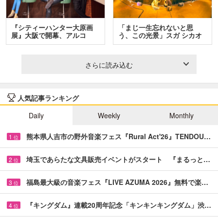
『シティーハンター大原画
「まじ一生忘れないと思
展』大阪で開幕、アルコ
う、この光景」スガ シカオ
＆…
と…
さらに読み込む
人気記事ランキング
Daily
Weekly
Monthly
熊本県人吉市の野外音楽フェス『Rural Act'26』TENDOU…
1
位
埼玉であらたな文具販売イベントがスタート 『まるっと…
2
位
福島最大級の音楽フェス『LIVE AZUMA 2026』無料で楽…
3
位
『キングダム』連載20周年記念「キンキンキングダム」渋…
4
位