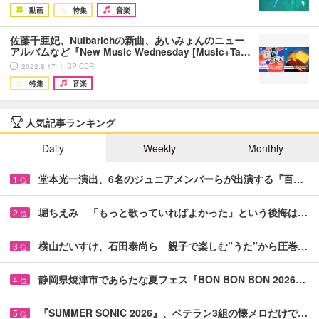
動画
特集
音楽
佐藤千亜妃、Nulbarichの新曲、あいみょんのニュー
アルバムなど『New Music Wednesday [Music+Ta…
2022.8.17 ｜ SPICER
特集
音楽
人気記事ランキング
Daily
Weekly
Monthly
堂本光一演出、6名のジュニアメンバーらが出演する『百…
1
位
堀ちえみ 「もっと歌っていればよかった」という後悔は…
2
位
横山だいすけ、石田泰尚ら 親子で楽しむ”うた”から圧巻…
3
位
静岡県焼津市であらたな夏フェス『BON BON BON 2026…
4
位
『SUMMER SONIC 2026』、ベテラン3組の懐メロだけで…
5
位