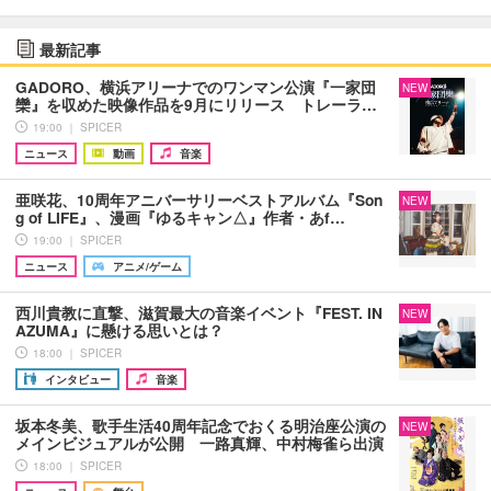
最新記事
GADORO、横浜アリーナでのワンマン公演『一家団
NEW
欒』を収めた映像作品を9月にリリース トレーラ…
19:00 ｜ SPICER
ニュース
動画
音楽
亜咲花、10周年アニバーサリーベストアルバム『Son
NEW
g of LIFE』、漫画『ゆるキャン△』作者・あf…
19:00 ｜ SPICER
ニュース
アニメ/ゲーム
西川貴教に直撃、滋賀最大の音楽イベント『FEST. IN
NEW
AZUMA』に懸ける思いとは？
18:00 ｜ SPICER
インタビュー
音楽
坂本冬美、歌手生活40周年記念でおくる明治座公演の
NEW
メインビジュアルが公開 一路真輝、中村梅雀ら出演
18:00 ｜ SPICER