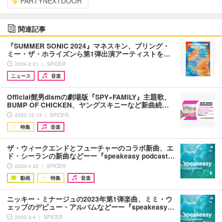
PARTYNEXTDOOR
関連記事
『SUMMER SONIC 2024』マネスキン、ブリング・
ミー・ザ・ホライズンら第1弾出演アーティストを…
2024.2.21 ｜ SPICER
ニュース
音楽
Official髭男dismの劇場版『SPY×FAMILY』主題歌、
BUMP OF CHICKEN、ヤングスキニーなど新曲続…
2023.12.13 ｜ SPICER
特集
音楽
ザ・ウィークエンドとフューチャーのコラボ新曲、エ
ド・シーランの新曲などーー『speakeasy podcast…
2023.4.22 ｜ SPICER
動画
特集
音楽
ニッキー・ミナージュの2023年第1弾楽曲、ミミ・ウ
ェッブのデビュー・アルバムなどーー『speakeasy…
2023.3.4 ｜ SPICER