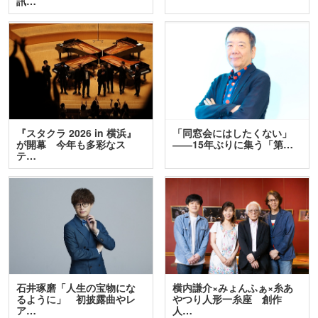
訊…
『スタクラ 2026 in 横浜』
「同窓会にはしたくない」
が開幕 今年も多彩なス
――15年ぶりに集う「第…
テ…
石井琢磨「人生の宝物にな
横内謙介×みょんふぁ×糸あ
るように」 初披露曲やレ
やつり人形一糸座 創作
ア…
人…