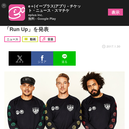
×
e＋(イープラス)アプリ - チケッ
ト・ニュース・スマチケ
表示
eplus inc.
無料 - Google Play
メジャー・レイザーとニッキー・ミナージュが新曲
「Run Up」を発表
ニュース
動画
音楽
2017.1.30
ポスト
シェア
送る