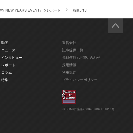
N NEW YEARS EVENT』をレポート
画像5/13
- 動画
運営会社
- ニュース
記事提供一覧
- インタビュー
掲載依頼 / お問い合わせ
- レポート
採用情報
- コラム
利用規約
- 特集
プライバシーポリシー
JASRAC許諾第9008487009Y31018号