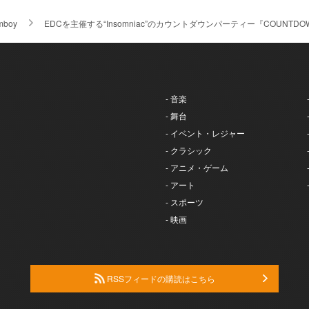
mboy
EDCを主催する“Insomniac”のカウントダウンパーティー『COUNTDOW
- 音楽
- 舞台
- イベント・レジャー
- クラシック
- アニメ・ゲーム
- アート
- スポーツ
- 映画
RSSフィードの購読はこちら