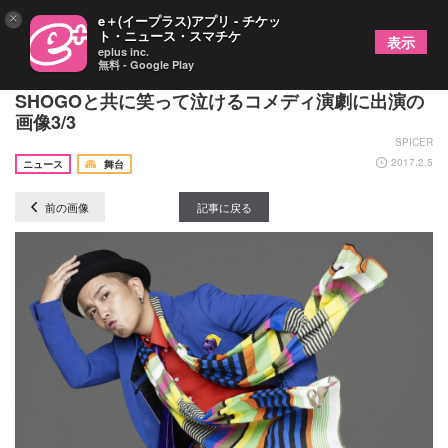
×
e＋(イープラス)アプリ - チケッ
ト・ニュース・スマチケ
表示
eplus inc.
無料 - Google Play
元バレーボール日本代表の大林素子が175Rの
SHOGOと共に笑って泣けるコメディ演劇に出演の
画像3/3
SPICER
2017.2.5
ニュース
舞台
前の画像
記事に戻る