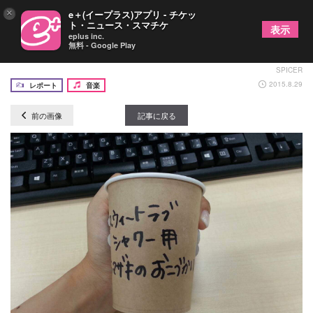
×
e＋(イープラス)アプリ - チケッ
ト・ニュース・スマチケ
表示
eplus inc.
無料 - Google Play
フェスで「イケる」コツ ～その３～の画像4/4
SPICER
2015.8.29
レポート
音楽
前の画像
記事に戻る