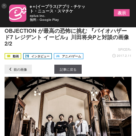
×
e＋(イープラス)アプリ - チケッ
ト・ニュース・スマチケ
表示
eplus inc.
無料 - Google Play
【独占動画】新世代の音楽集団 TOTAL
OBJECTION が最高の恐怖に挑む 『バイオハザー
ド7 レジデント イービル』川田将央Pと対談の画像
2/2
SPICER+
2017.2.11
動画
インタビュー
アニメ/ゲーム
前の画像
記事に戻る