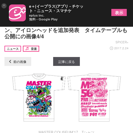
×
e＋(イープラス)アプリ - チケッ
ト・ニュース・スマチケ
表示
eplus inc.
無料 - Google Play
『MASTER COLISEUM』バンビーノ、とろサーモ
ン、アイロンヘッドを追加発表 タイムテーブルも
公開にの画像4/4
SPICER+
2017.2.24
ニュース
音楽
前の画像
記事に戻る
MASTER COLISEUM’17 Tシャツ