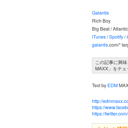
Galantis
Rich Boy
Big Beat / Atlantic
iTunes
/
Spotify
/
galantis
.com/" ta
この記事に興味
MAXX」をチ
Text by
EDM
MA
http://edmmaxx.c
https://www.fac
https://twitter.c