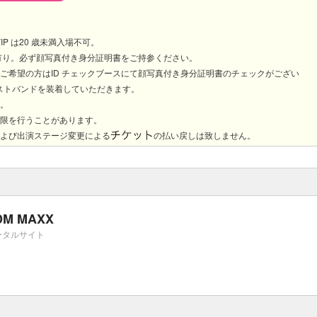
IP は20 歳未満入場不可。
ク有り。必ず顔写真付き身分証明書をご持参ください。
ご希望の方はID チェックブースにて顔写真付き身分証明書のチェックがござい
ストバンドを装着していただきます。
止。
制限を行うことがあります。
および出演ステージ変更による
の払い戻しは致しません。
DM MAXX
ータルサイト