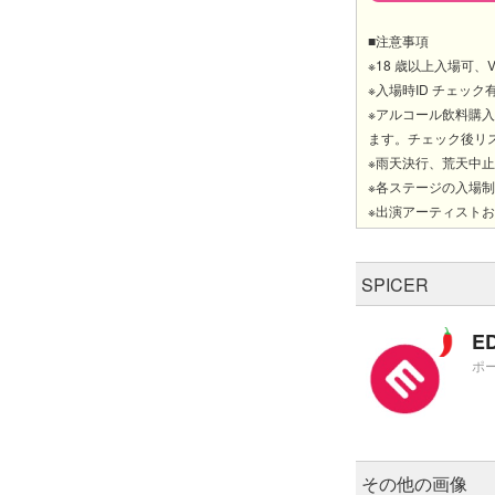
■注意事項
※18 歳以上入場可、V
※入場時ID チェッ
※アルコール飲料購入
ます。チェック後リ
※雨天決行、荒天中
※各ステージの入場
※出演アーティスト
SPICER
E
ポ
その他の画像