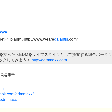
AWA
rget="_blank">http://www.weare
galantis
.com/
を持ったらEDMをライフスタイルとして提案する総合ポータル
ェックしてみよう！
http://edmmaxx.com
XX編集部
om
ebook.com/edmmaxx/
om/edmmaxx