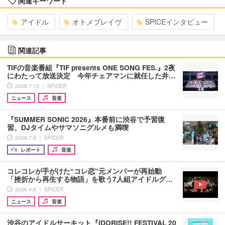
関連キーワード
アイドル
オトメブレイヴ
SPICEインタビュー
関連記事
TIFの音楽番組『TIF presents ONE SONG FES.』2夜
にわたって放送決定 今年チェアマンに就任した井…
2026.7.13 ｜ SPICER
ニュース
音楽
『SUMMER SONIC 2026』本番前に渋谷で予習復
習、DJタイムやサマソニグルメも満喫
2026.7.6 ｜ SPICER
レポート
音楽
コレコレが手がけた“コレ恋”元メンバーが再始動
「挫折から再生する物語」を歌う7人組アイドルグ…
2026.4.9 ｜ SPICER
ニュース
音楽
渋谷のアイドルサーキット『IDORISE!! FESTIVAL 20