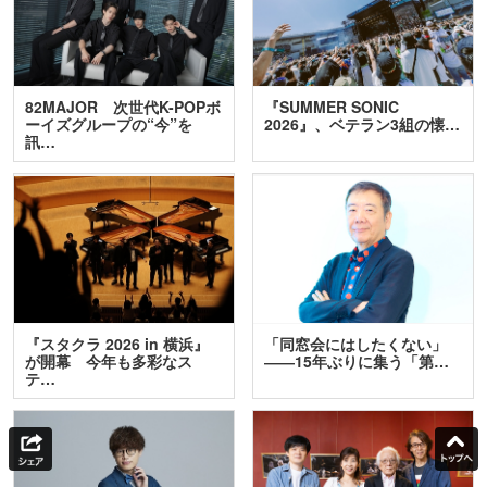
82MAJOR 次世代K-POPボ
『SUMMER SONIC
ーイズグループの“今”を
2026』、ベテラン3組の懐…
訊…
『スタクラ 2026 in 横浜』
「同窓会にはしたくない」
が開幕 今年も多彩なス
――15年ぶりに集う「第…
テ…