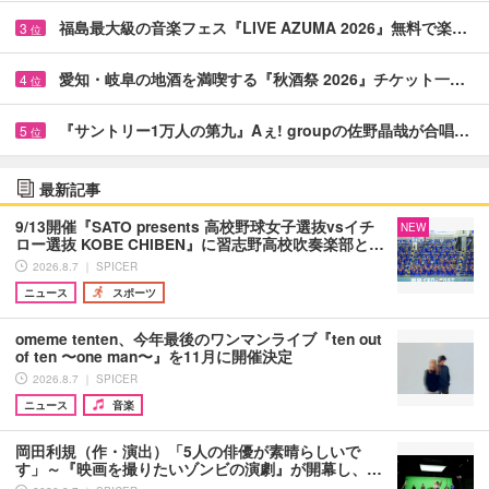
福島最大級の音楽フェス『LIVE AZUMA 2026』無料で楽…
3
位
愛知・岐阜の地酒を満喫する『秋酒祭 2026』チケット一…
4
位
『サントリー1万人の第九』Aぇ! groupの佐野晶哉が合唱…
5
位
最新記事
9/13開催『SATO presents 高校野球女子選抜vsイチ
NEW
ロー選抜 KOBE CHIBEN』に習志野高校吹奏楽部と…
2026.8.7 ｜ SPICER
ニュース
スポーツ
omeme tenten、今年最後のワンマンライブ『ten out
of ten 〜one man〜』を11月に開催決定
2026.8.7 ｜ SPICER
ニュース
音楽
岡田利規（作・演出）「5人の俳優が素晴らしいで
す」～『映画を撮りたいゾンビの演劇』が開幕し、…