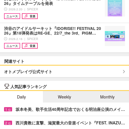
26』タイムテーブルを発表
2026.2.20 ｜ SPICER
ニュース
音楽
渋谷のアイドルサーキット『IDORISE!! FESTIVAL 20
26』第18弾発表はRE-GE、22/7_the 3rd、PIGM…
2026.2.16 ｜ SPICER
ニュース
音楽
関連サイト
オトメブレイヴ公式サイト
人気記事ランキング
Daily
Weekly
Monthly
坂本冬美、歌手生活40周年記念でおくる明治座公演のメイ…
1
位
西川貴教に直撃、滋賀最大の音楽イベント『FEST. INAZU…
2
位