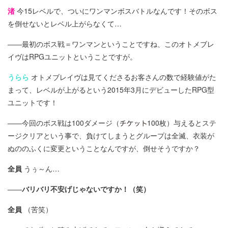
渚
今15レベルで、ついにワンマンボスバトルなんです！そのボス
を倒せないとレベル上がらなくて…
――最初のボス戦＝ワンマンということですね、このオトメブレ
イヴはRPGユニットということですが。
うらら
オトメブレイヴは見てくださるお客さんの数で経験値がた
まって、レベルが上がるという2015年3月にデビューしたRPG型
ユニットです！
――今回のボス戦は100ダメージ（
100枚）与えるとステ
ージクリアという事で、負けてしまうとグループは全滅、衣装が
ぬののふくに変更ということなんですが、倒せそうですか？
全員
うぅ～ん…
――
バリバリ不安げじゃないですか！（笑）
全員
（苦笑）