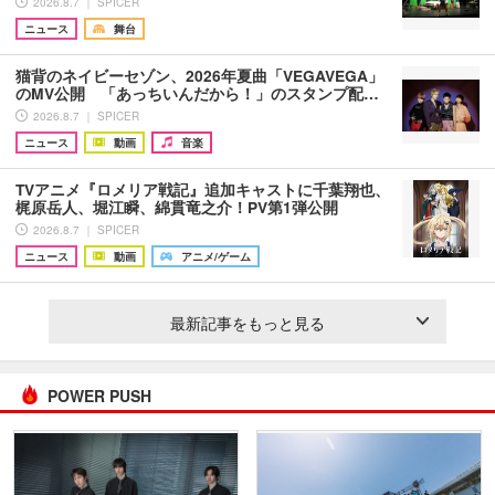
2026.8.7 ｜ SPICER
ニュース
舞台
猫背のネイビーセゾン、2026年夏曲「VEGAVEGA」
のMV公開 「あっちいんだから！」のスタンプ配…
2026.8.7 ｜ SPICER
ニュース
動画
音楽
TVアニメ『ロメリア戦記』追加キャストに千葉翔也、
梶原岳人、堀江瞬、綿貫竜之介！PV第1弾公開
2026.8.7 ｜ SPICER
ニュース
動画
アニメ/ゲーム
最新記事をもっと見る
POWER PUSH