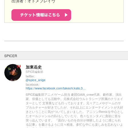
出演者：オトメブレイヴ
SPICER
加東岳史
SPICE編集部
twitter:
@spice_anige
facebook:
https://www.facebook.com/takeshi.kato.3557
SPICE編集部アニメ/ゲーム担当 劇団GAIA_crew代表、劇作家、演出
家、俳優としても活動中。元株式会社ウルトラシープ所属のクリエイ
ターとして 文筆業なども行っております。元々アニメやゲームのサ
ブカルチャーが好きでしたが、それ以上にエンターテイメントが大好
きということに気がついてしまいました。 アニソンRemixを中心とし
たオールジャンルのDJもしていたり、色々なエンタメに貪欲に首を
突っ込んでいます。 『面白いものを自分が体験したように感じられ
る記事』を書けるように日々精進。多忙な中にも楽しみを忘れないよ