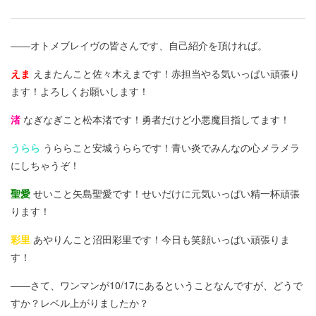
――オトメブレイヴの皆さんです、自己紹介を頂ければ。
えま
えまたんこと佐々木えまです！赤担当やる気いっぱい頑張り
ます！よろしくお願いします！
渚
なぎなぎこと松本渚です！勇者だけど小悪魔目指してます！
うらら
うららこと安城うららです！青い炎でみんなの心メラメラ
にしちゃうぞ！
聖愛
せいこと矢島聖愛です！せいだけに元気いっぱい精一杯頑張
ります！
彩里
あやりんこと沼田彩里です！今日も笑顔いっぱい頑張りま
す！
――さて、ワンマンが10/17にあるということなんですが、どうで
すか？レベル上がりましたか？