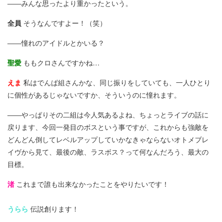
――みんな思ったより重かったという。
全員
そうなんですよー！（笑）
――憧れのアイドルとかいる？
聖愛
ももクロさんですかね…
えま
私はでんぱ組さんかな、同じ振りをしていても、一人ひとり
に個性があるじゃないですか、そういうのに憧れます。
――やっぱりその二組は今人気あるよね、ちょっとライブの話に
戻ります、今回一発目のボスという事ですが、これからも強敵を
どんどん倒してレベルアップしていかなきゃならないオトメブレ
イヴから見て、最後の敵、ラスボス？って何なんだろう、最大の
目標。
渚
これまで誰も出来なかったことをやりたいです！
うらら
伝説創ります！