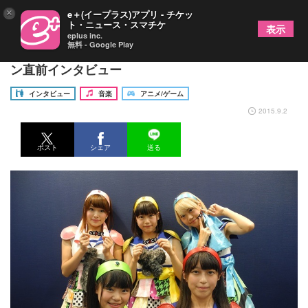
×
e＋(イープラス)アプリ - チケッ
ト・ニュース・スマチケ
表示
eplus inc.
無料 - Google Play
RPG系アイドルユニット「オトメブレイヴ」ワンマ
ン直前インタビュー
インタビュー
音楽
アニメ/ゲーム
2015.9.2
ポスト
シェア
送る